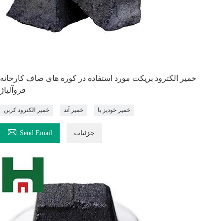
خمیر الکترود بریکت مورد استفاده در کوره های صاف کارخانه
فروآلیاژ
خمیر خودپز یا
خمیر آند
خمیر الکترود کربن

جزئیات
Send Email