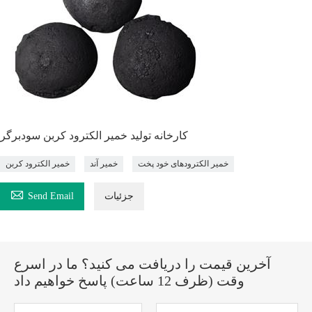
کارخانه تولید خمیر الکترود کربن سودبرگر
خمیر الکترودهای خود پخت
خمیر آند
خمیر الکترود کربن

جزئیات
Send Email
آخرین قیمت را دریافت می کنید؟ ما در اسرع
وقت (ظرف 12 ساعت) پاسخ خواهیم داد