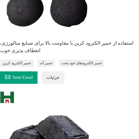
استفاده از خمیر الکترود کربن با مقاومت بالا برای صنایع متالورژی،
انعطاف پذیری خوب
خمیر الکترودهای خود پخت
خمیر آند
خمیر الکترود کربن

جزئیات
Send Email