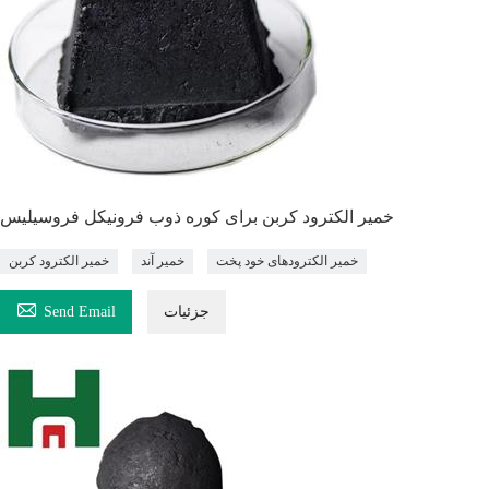
خمیر الکترود کربن برای کوره ذوب فرونیکل فروسیلیس
خمیر الکترودهای خود پخت
خمیر آند
خمیر الکترود کربن

جزئیات
Send Email