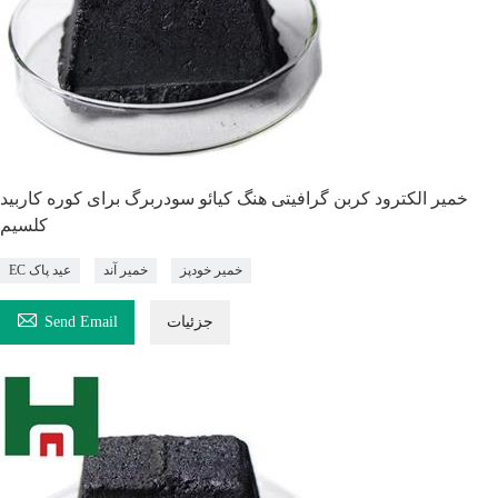
خمیر الکترود کربن گرافیتی هنگ کیائو سودربرگ برای کوره کاربید
کلسیم
خمیر خودپز
خمیر آند
EC عید پاک

جزئیات
Send Email