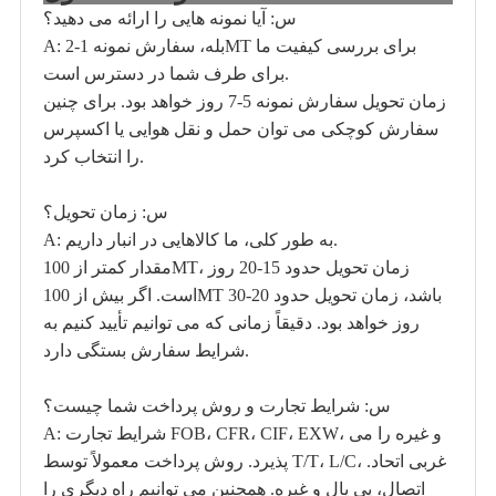
س: آیا نمونه هایی را ارائه می دهید؟
A: بله، سفارش نمونه 1-2MT برای بررسی کیفیت ما
برای طرف شما در دسترس است.
زمان تحویل سفارش نمونه 5-7 روز خواهد بود. برای چنین
سفارش کوچکی می توان حمل و نقل هوایی یا اکسپرس
را انتخاب کرد.
س: زمان تحویل؟
A: به طور کلی، ما کالاهایی در انبار داریم.
مقدار کمتر از 100MT، زمان تحویل حدود 15-20 روز
است. اگر بیش از 100MT باشد، زمان تحویل حدود 20-30
روز خواهد بود. دقیقاً زمانی که می توانیم تأیید کنیم به
شرایط سفارش بستگی دارد.
س: شرایط تجارت و روش پرداخت شما چیست؟
A: شرایط تجارت FOB، CFR، CIF، EXW، و غیره را می
پذیرد. روش پرداخت معمولاً توسط T/T، L/C، غربی اتحاد.
اتصال، پی پال و غیره. همچنین می توانیم راه دیگری را