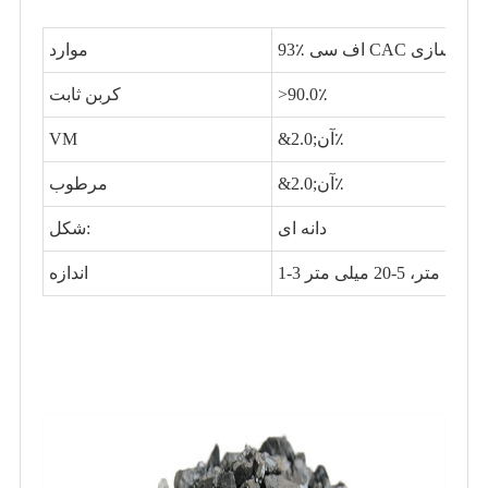
موارد
>90.0٪
کربن ثابت
&آن;2.0٪
VM
&آن;2.0٪
مرطوب
دانه ای
شکل:
اندازه