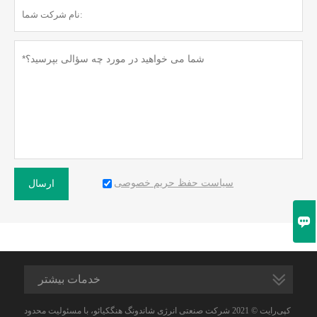
سیاست حفظ حریم خصوصی
ارسال

خدمات بیشتر
کپی‌رایت © 2021 شرکت صنعتی انرژی شاندونگ هنگکیائو، با مسئولیت محدود