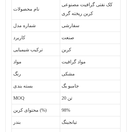
کک نفتی گرافیت مصنوعی
نام محصولات
کربن ریخته گری
سفارشی
شماره مدل
صنعت
کاربرد
کربن
ترکیب شیمیایی
مواد گرافیت
مواد
مشکی
رنگ
جامبو بگ
بسته بندی
20 تن
MOQ
98%
محتوای کربن (%)
تیانجینگ
بندر