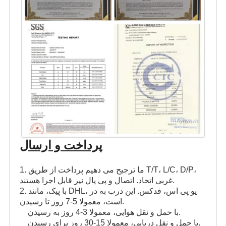
پرداخت و ارسال
1. ما ترجیح می دهیم پرداخت از طریق T/T، L/C، D/P،
غربی اتحاد. اتصال و پی پال نیز قابل اجرا هستند.
2. با پیک، مانند DHL، یو پی اس، فدکس. این درب به در
است، معمولا 5-7 روز تا رسیدن.
با حمل و نقل هوایی، معمولا 3-4 روز به رسیدن.
با حمل و نقل دریایی، معمولا 15-30 روز برای رسیدن.