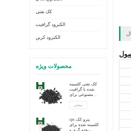
کک نفتی
الکترود گرافیت
الکترود کربن
ول
محصولات ویژه
کک نفتی کلسینه
شده با گرافیت
مصنوعی برای
افزودنی کربن
بیشتر
cpc پترو کک
کلسینه شده برای
ریخته گری و