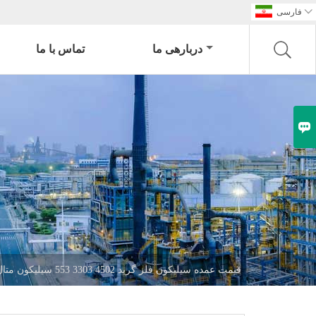

فارسی
دربارهی ما
تماس با ما

قیمت عمده سیلیکون فلز گرید 4502 3303 553 سیلیکون متال