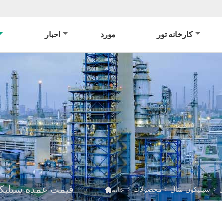
کارخانه تور
مورد
اخبار
قیمت عمده سیلیکون فلز گرید 4502

>
سیلیکون متال
>
محصولات
>
خانه