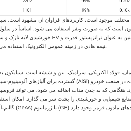
2202
99%
0.20٪
1101
99%
0.10٪
ال مختلف موجود است، کاربردهای فراوان آن مشهود است. سیل
کون است که به صورت ویفر استفاده می شود. اساساً در سلول
خورشیدی لایه نازک و سیستم PV به عنوان نیمه هادی استفاده می شود. همچنین به عنوان
نیمه هادی در زمینه عمومی الکترونیک استفاده می شود.
مان، فولاد الکتریکی، سرامیک، بتن و شیشه است. سیلیکون به
گسترده برای آلیاژهای آلومینیوم-سیلیکون (AlSi) برای قطعات ریخته گری مورد استفاده د
گامی که به چدن مذاب اضافه می شود، می تواند فروسیلیکون (FeSi) را تشکیل د
یع شیمیایی و خورشیدی را پشت سر می گذارد. امکان استفاد