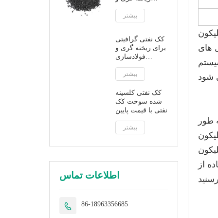
فولادسازی
بیشتر
یکون
کک نفتی گرافیتی
 های
برای ریخته گری و
فولادسازی
 ترانزیستور قدرت و
گرافیت مصنوعی
بیشتر
کک نفتی کلسینه
شده سوخت کک
نفتی با قیمت پایین
 طور
بیشتر
ر صنعت خودرو
هد. با
ه از
اطلاعات تماس
86-18963356685
