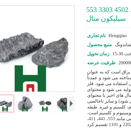
قیمت عمده سیلیکون فلز گرید 4502 3303 553
سیلیکون متال
Hengqiao
نام تجاری
اندونگ
منبع محصول
داخت
زمان تحویل
ظرفیت عرضه
براق است که به عنوان
اخته می شود و عمدتاً
ی استفاده می شود. فلز
تولید می شود و محتوای
 است (در سال های اخیر با محتوای
می شود) و سایر ناخالصی
م، کلسیم و غیره. طبقه
ومینیوم و کلسیم است.
فلز سیلیکون را می توان به گریدهای مختلفی مانند 553، 441، 411،