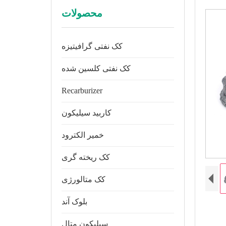
محصولات
کک نفتی گرافیتیزه
کک نفتی کلسین شده
Recarburizer
کاربید سیلیکون
خمیر الکترود
کک ریخته گری
کک متالورژی
بلوک آند
سیلیکون متال