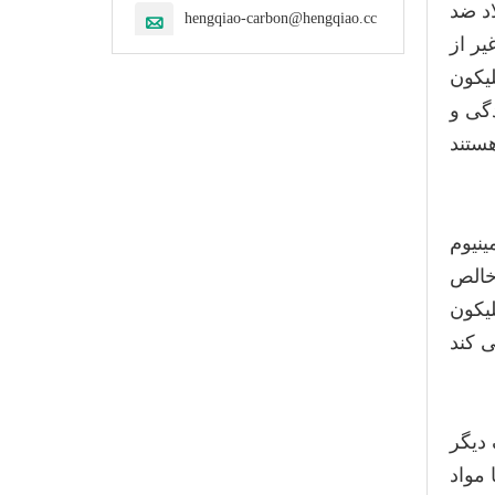
اد ضد
hengqiao-carbon@hengqiao.cc

یر از
لیکون
دگی و
ینیوم
خالص
یکون
دیگر
 مواد