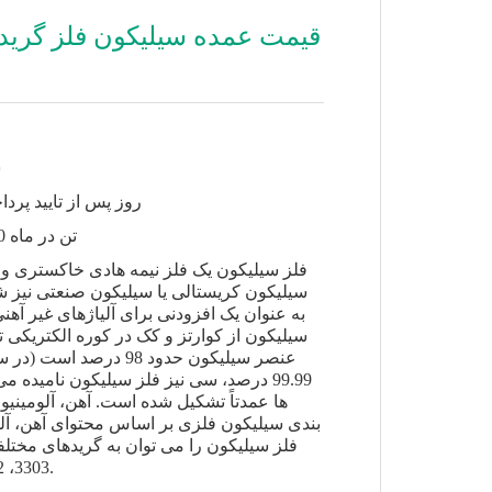
ش
15-30 روز پس از تایید پر
200000 تن در ماه
فلز سیلیکون یک فلز نیمه هادی خاکستری و 
سیلیکون کریستالی یا سیلیکون صنعتی نیز شن
به عنوان یک افزودنی برای آلیاژهای غیر آهن
سیلیکون از کوارتز و کک در کوره الکتریکی 
عنصر سیلیکون حدود 98 درصد
99.99 درصد، سی نیز فلز سیلیکون نامیده 
ها عمدتاً تشکیل شده است. آهن، آلومینیو
بندی سیلیکون فلزی بر اساس محتوای آهن، آل
3303، 2202 و 1101 تقسیم کرد.