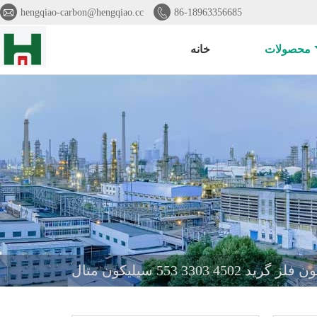


hengqiao-carbon@hengqiao.cc
86-18963356685
محصولات
خانه
 3303 553 سیلیکون متال