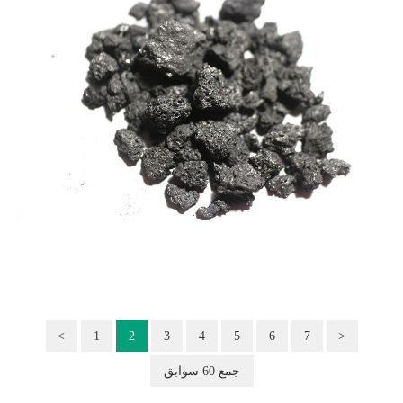
<
1
2
3
4
5
6
7
>
جمع 60 سوابق