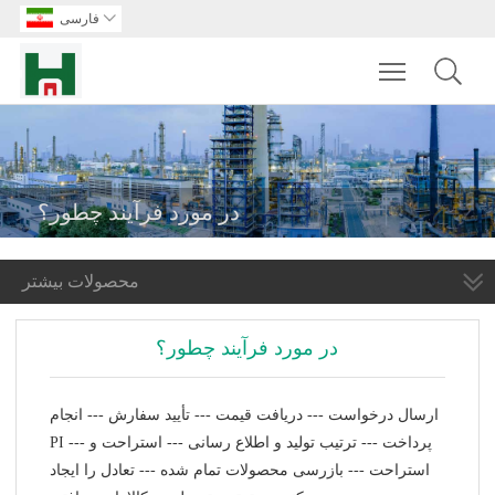

فارسی
Toggle main m
در مورد فرآیند چطور؟
محصولات بیشتر
در مورد فرآیند چطور؟
ارسال درخواست --- دریافت قیمت --- تأیید سفارش --- انجام
PI --- پرداخت --- ترتیب تولید و اطلاع رسانی --- استراحت و
استراحت --- بازرسی محصولات تمام شده --- تعادل را ایجاد